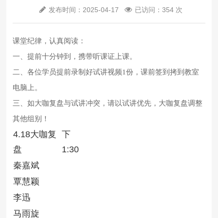
发布时间：2025-04-17
已访问：354 次
课堂纪律，认真阅读：
一、
提前十分钟到
，携带听课证上课。
二、各位学员提前录制好试讲视频1份，课前签到拷到教室
电脑上。
三、如大咖复盘与试讲冲突，请以试讲优先，大咖复盘调整
其他组别！
4.18大咖复
下
盘
1:30
秦嘉斌
覃慧颖
李迅
马雨旋