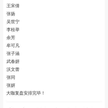
王宋倩
张扬
吴世宁
李桂举
余芳
牟可凡
张子涵
武春妍
沃文蕾
张同
张妍
大咖复盘安排完毕！