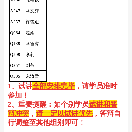
A247
马文秀
A257
许雪迎
Q064
赵娟
Q189
马雪睿
Q209
李莉
Q257
刘芬
Q305
宋汝雪
1、试讲
全部安排完毕
，请学员准时
参加！
2、重要
提醒：如个别学员
试讲和答
辩冲突
，
请一定以试讲优先
，答辩自
行调整至其他组别即可！