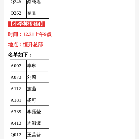
Q245
蔡纯瑶
Q262
瞿晶
【小学
英语
4
组】
时间：12.31上午9点
地点：恒升总部
名单如下：
A002
毕琳
A073
刘莉
A112
施燕
A181
杨可
A339
李露莹
A413
周淑淑
Q012
王营营