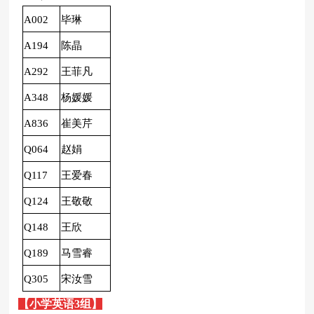
A002
毕琳
A194
陈晶
A292
王菲凡
A348
杨媛媛
A836
崔美芹
Q064
赵娟
Q117
王爱春
Q124
王敬敬
Q148
王欣
Q189
马雪睿
Q305
宋汝雪
【小学
英语
3
组】