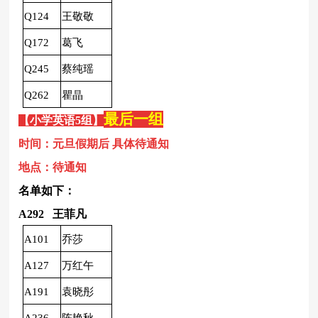
Q124
王敬敬
Q172
葛飞
Q245
蔡纯瑶
Q262
瞿晶
最后一组
【小学
英语
5
组】
时间：
元旦假期后
具体待通知
地点：
待通知
名单如下：
A292 王菲凡
A101
乔莎
A127
万红午
A191
袁晓彤
A236
陈艳秋