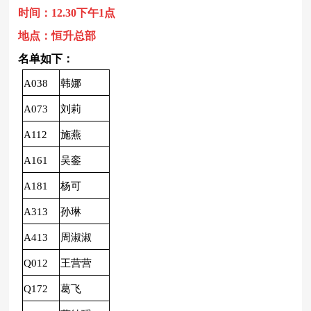
时间：12.30下午1点
地点：恒升总部
名单如下：
A038
韩娜
A073
刘莉
A112
施燕
A161
吴銮
A181
杨可
A313
孙琳
A413
周淑淑
Q012
王营营
Q172
葛飞