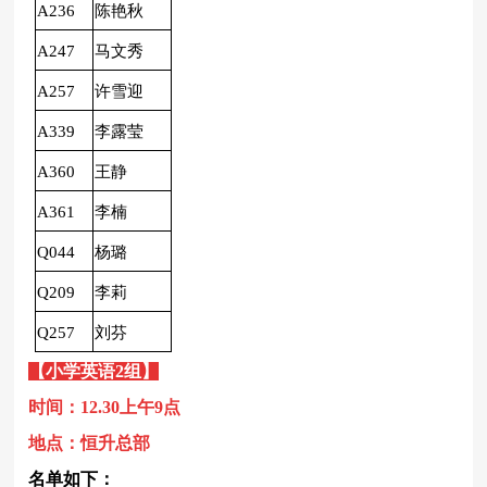
A236
陈艳秋
A247
马文秀
A257
许雪迎
A339
李露莹
A360
王静
A361
李楠
Q044
杨璐
Q209
李莉
Q257
刘芬
【小学
英语
2
组】
时间：12.30上午9点
地点：恒升总部
名单如下：