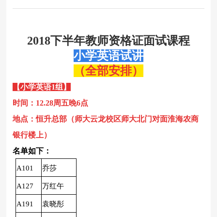
2018下半年教师资格证面试课程
小学
英语
试讲
（全部安排）
【小学
英语
1
组】
时间：
12.28周五晚6点
地点：恒升总部（师大云龙校区师大北门对面淮海农商
银行楼上）
名单如下：
A101
乔莎
A127
万红午
A191
袁晓彤