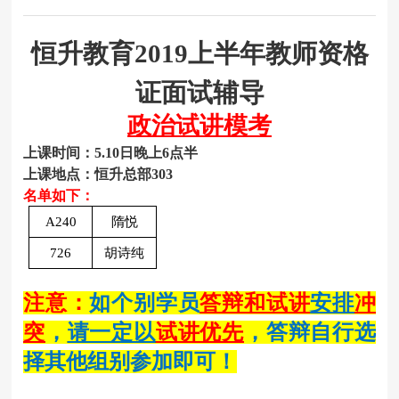
恒升教育
2019上半年教师资格
证面试辅导
政治试讲模考
上课时间：
5.10日晚上6点半
上课地点：恒升总部303
名单如下：
A240
隋悦
726
胡诗纯
注意：
如个别学员
答辩和试讲
安排
冲
突
，
请一定以
试讲优先
，答辩自行选
择其他组别参加即可！