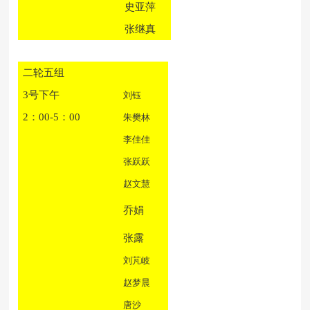
史亚萍
张继真
二轮五组
3号下午
刘钰
2：00-5：00
朱樊林
李佳佳
张跃跃
赵文慧
乔娟
张露
刘芃岐
赵梦晨
唐沙