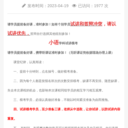
发布时间：2023-04-19
已访问：1977 次
试讲和答辩冲突
，请以
请学员提前备好课，准时参加！如有个别学员
试讲优先，
答辩自行选择其他组别参加！
小语
学科试讲模考
请学员提前备好课，携带听课证准时参加！（无听课证凭收据现场办理上课）
课堂纪律，认真阅读：
一、提前十分钟到，点名抽号，做好模考准备。
二、因为每个人都是按报名班次的次数安排模考，缺课不再安排。随意缺课，
失去本次课程的机会，也影响本次课程同组学员的相互学习相互观摩。
三、模考学员，必须认真做好准备，不能以时间紧没准备为由而推拖。
四、试讲模考学员，至少准备三课，老师从中选取，让你试讲，以防试讲内容
重复。
五
、有时间，有观摩次数的学员可以根据所报名班次及自己情况，自行选择