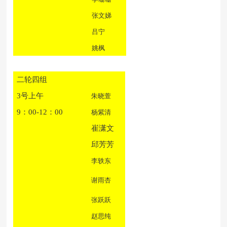
张文娣
吕宁
姚枫
二轮四组
3号上午
朱晓萱
9：00-12：00
杨紫清
崔潇文
邱芳芳
李轶东
谢雨杏
张跃跃
赵思纯