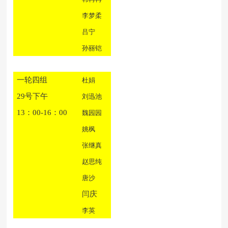
李梦柔
吕宁
孙丽铠
一轮四组
杜娟
29号下午
刘迅池
13：00-16：00
魏园园
姚枫
张继真
赵思纯
唐沙
闫庆
李英