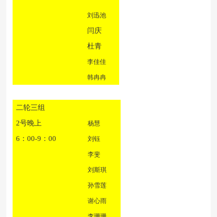
刘迅池
闫庆
杜青
李佳佳
韩冉冉
二轮三组
2号晚上
杨慧
6：00-9：00
刘钰
李斐
刘斯琪
孙雪莲
谢心雨
李珊珊