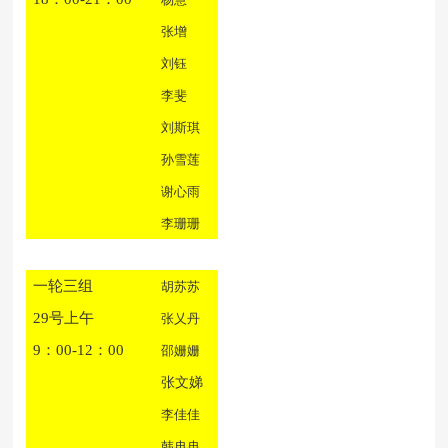
张增
刘钰
李斐
刘斯琪
孙雪莲
谢心雨
李珊珊
一轮三组
胡苏苏
29号上午
张乂丹
9：00-12：00
邵姗姗
张文娣
李佳佳
韩冉冉