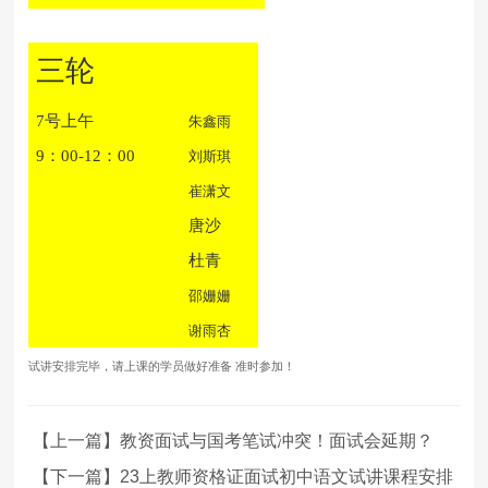
三轮
7号上午
朱鑫雨
9：00-12：00
刘斯琪
崔潇文
唐沙
杜青
邵姗姗
谢雨杏
试讲安排完毕，请上课的学员做好准备
准时参加！
【上一篇】教资面试与国考笔试冲突！面试会延期？
【下一篇】23上教师资格证面试初中语文试讲课程安排