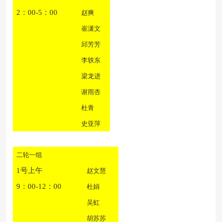
2：00-5：00
赵爽
崔潇文
邱芳芳
李轶东
梁龙进
谢雨杏
杜青
史亚萍
二轮一组
1号上午
赵文慧
9：00-12：00
杜娟
吴虹
胡苏苏