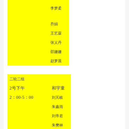
李梦柔
乔娟
王艺霖
张乂丹
邵姗姗
赵梦晨
二轮二组
2号下午
和宇童
2：00-5：00
刘芃岐
朱鑫雨
刘帝君
朱樊林