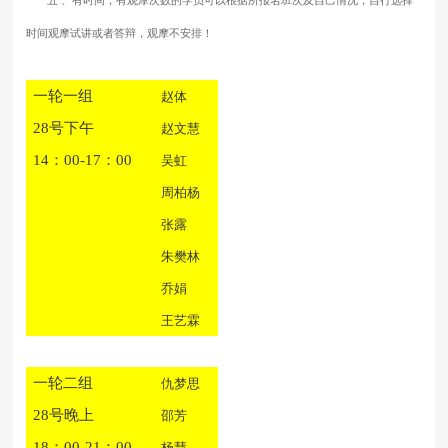
时间观摩试讲或者答辩，观摩不安排！
一轮一组
赵体
28号下午
赵文慧
14：00-17：00
吴虹
周柏杨
张露
朱樊林
乔娟
王艺霖
一轮二组
仇梦思
28号晚上
邵芳
18：00-21：00
杨慧