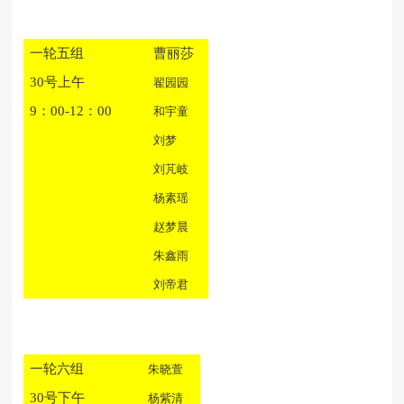
一轮五组
曹丽莎
30号上午
翟园园
9：00-12：00
和宇童
刘梦
刘芃岐
杨素瑶
赵梦晨
朱鑫雨
刘帝君
一轮六组
朱晓萱
30号下午
杨紫清