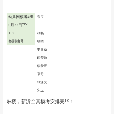
幼儿园模考
4组
宋玉
6月22日下午
1.30
张畅
签到抽号
徐晴
姜亚薇
闫梦迪
李梦萱
宿丹
张潇文
宋玉
鼓楼，新沂全真模考安排完毕！