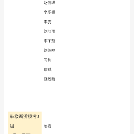
赵儒琪
李乐祺
李雯
刘欣雨
李宇茹
刘鸽鸣
闫利
詹斌
豆盼盼
鼓楼新沂模考
3
组
姜霞