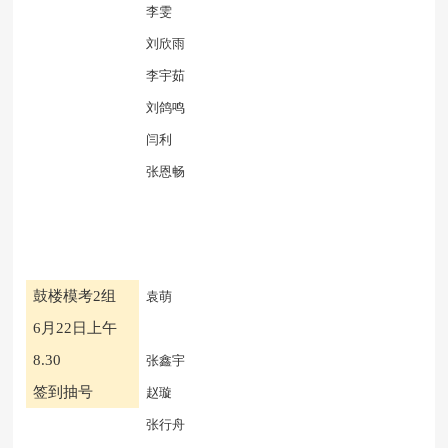
李雯
刘欣雨
李宇茹
刘鸽鸣
闫利
张恩畅
鼓楼模考
2组
袁萌
6月22日上午
8.30
张鑫宇
签到抽号
赵璇
张行舟