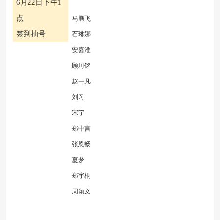
6月22日下午1
点
马腾飞
签到抽号
石琳娜
安嘉淮
顾珂铭
赵一凡
刘习
宋宁
郑中言
张恩畅
夏梦
郑宇桐
周颖文