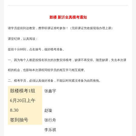
鼓楼
新沂
全真模考通知
请学员提前到达教室，携带听课证准时参加！（无听课证凭收据现场办理上课）
课堂纪律，认真阅读：
提前十分钟到，点名抽号，做好模考准备。
一、因为每个人都是按报名班次的次数安排模考，缺课不再安排。随意缺课，失去本次课
程的机会，也影响本次课程同组学员的相互学习相互观摩。
二、模考学员，必须认真做好准备，不能以时间紧没准备为由而推拖。
鼓楼模考
1组
张鑫宇
6月20日上午
8.30
赵璇
签到抽号
张行舟
李乐祺