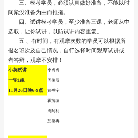
三、模考学员，必须认真做好准备，不能以时
间紧没准备为由而推拖。
四、试讲模考学员，至少准备三课，老师从中
选取，让你试讲，以防试讲内容重复。
五 、有时间，有观摩次数的学员可以根据所
报名班次及自己情况，自行选择时间观摩试讲或
者答辩，观摩不安排！
小英试讲
李肖肖
一轮1组
周俊辰
11月26日晚6-9点
姬书宇
霍施璇
冯阿利
彭馨冉