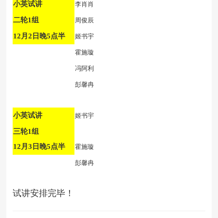
小英试讲
李肖肖
二轮1组
周俊辰
12月2日晚5点半
姬书宇
霍施璇
冯阿利
彭馨冉
小英试讲
姬书宇
三轮1组
12月3日晚5点半
霍施璇
彭馨冉
试讲安排完毕！