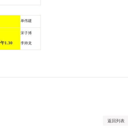
单伟建
宋子博
午1.30
李帅龙
返回列表