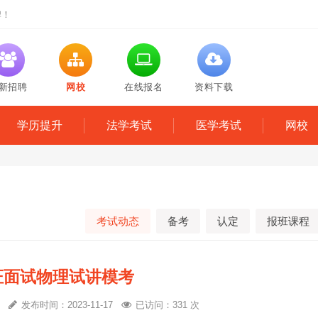
牌！
新招聘
网校
在线报名
资料下载
学历提升
法学考试
医学考试
网校
考试动态
备考
认定
报班课程
教证面试物理试讲模考
心
发布时间：2023-11-17
已访问：331 次