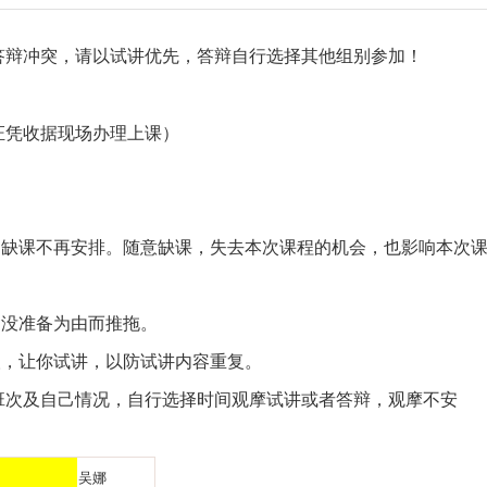
讲模考安排
2025新沂及徐州周边面试全真模考安排
答辩冲突，请以试讲优先，答辩自行选择其他组别参加！
证凭收据现场办理上课）
缺课不再安排。随意缺课，失去本次课程的机会，也影响本次
没准备为由而推拖。
，让你试讲，以防试讲内容重复。
次及自己情况，自行选择时间观摩试讲或者答辩，观摩不安
吴娜