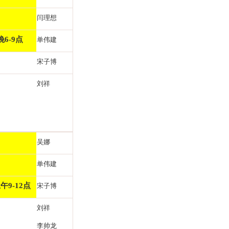
闫理想
晚6-9点
单伟建
宋子博
刘祥
吴娜
单伟建
午9-12点
宋子博
刘祥
李帅龙