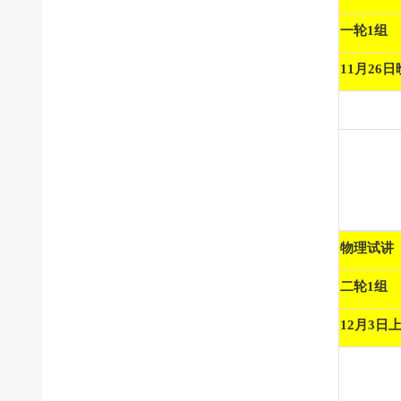
一轮1组
11月26日
物理试讲
二轮1组
12月3日上