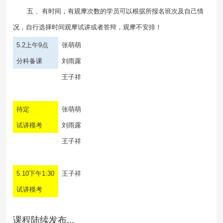
五 、有时间，有观摩次数的学员可以根据所报名班次及自己情
况，自行选择时间观摩试讲或者答辩，观摩不安排！
5.2
上午
9
点
张萌萌
分科备课
刘雨露
王子祥
待定
张萌萌
试讲模考
刘雨露
王子祥
5.10
下午
1
:
30
王子祥
试讲模考
课程陆续发布...