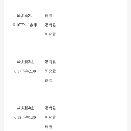
试讲新
2
组
刘洁
6.16
下午
1
点半
潘尚君
郭奕萱
试讲新
3
组
潘尚君
6.17下午2.30
郭奕萱
刘洁
试讲新
4
组
潘尚君
6.18下午1.30
郭奕萱
刘洁