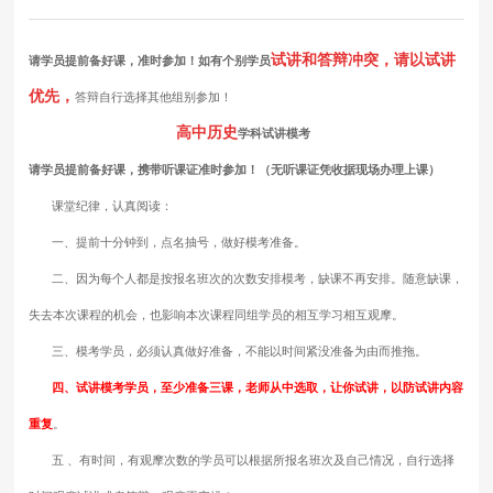
试讲和答辩冲突，请以试讲
请学员提前备好课，准时参加！如有个别学员
优先，
答辩自行选择其他组别参加！
高中历史
学科试讲模考
请学员提前备好课，携带听课证准时参加！（无听课证凭收据现场办理上课）
课堂纪律，认真阅读：
一、提前十分钟到，点名抽号，做好模考准备。
二、因为每个人都是按报名班次的次数安排模考，缺课不再安排。随意缺课，
失去本次课程的机会，也影响本次课程同组学员的相互学习相互观摩。
三、模考学员，必须认真做好准备，不能以时间紧没准备为由而推拖。
四、试讲模考学员，至少准备三课，老师从中选取，让你试讲，以防试讲内容
重复
。
五 、有时间，有观摩次数的学员可以根据所报名班次及自己情况，自行选择