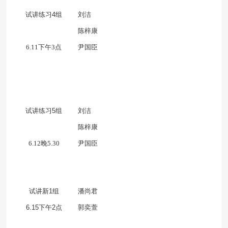
试讲练习
4
组
刘洁
陈梓康
6.11下午3点
尹国臣
试讲练习
5
组
刘洁
陈梓康
6.12晚5.30
尹国臣
试讲新
1
组
潘尚君
6.15
下午
2
点
郭奕萱