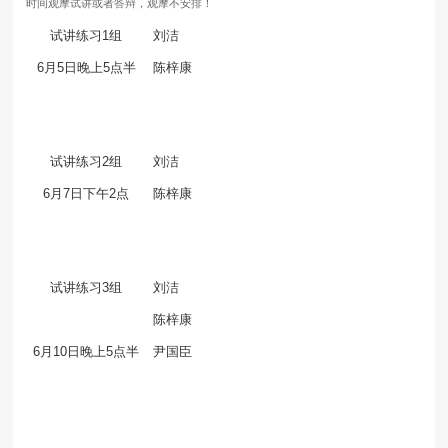
时间观摩试讲或者答辩，观摩不安排！
试讲练习
1
组
刘洁
6
月
5
日晚上
5
点半
陈梓康
试讲练习
2
组
刘洁
6
月
7
日下午
2
点
陈梓康
试讲练习
3
组
刘洁
陈梓康
6
月
10
日晚上
5
点半
尹国臣