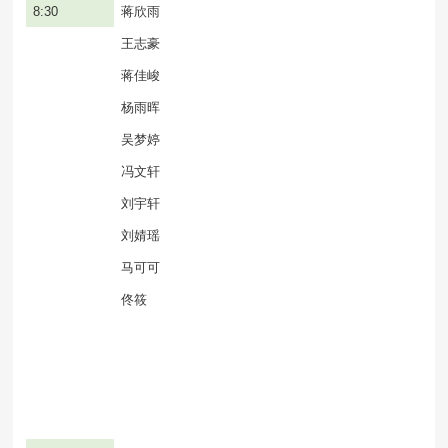
8:30
蒋欣雨
王志豪
蒋佳峻
杨雨晖
吴梦婷
冯文轩
刘宇轩
刘婧瑶
马可可
佟筱