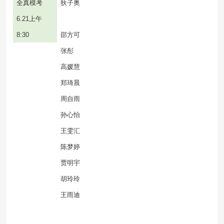
全真模考
狄子奥
6.21
上午
8:30
邵方可
张彤
高媛慧
郑琦晨
周自雨
孙心怡
王雯汇
陈梦婷
贾明宇
胡玲玲
王雨迪