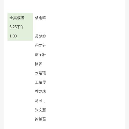
全真模考
杨雨晖
6.25
下午
1:00
吴梦婷
冯文轩
刘宇轩
徐梦
刘婧瑶
王婧雯
乔龙绪
马可可
张文慧
徐越蔷