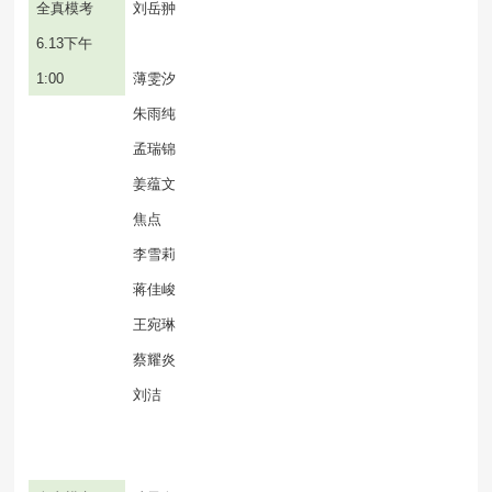
全真模考
刘岳翀
6.13
下午
1:00
薄雯汐
朱雨纯
孟瑞锦
姜蕴文
焦点
李雪莉
蒋佳峻
王宛琳
蔡耀炎
刘洁