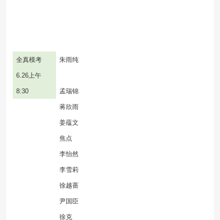
全真模考
朱雨纯
6.26
上午
8:30
孟瑞锦
蒋欣雨
姜蕴文
焦点
李怡然
李雪莉
徐越蔷
尹国臣
徐克