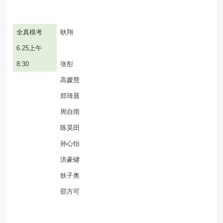
全真模考
耿翔
6.25
上午
8:30
张彤
高媛慧
郑琦晨
周自雨
陈昊田
孙心怡
洪豪键
狄子奥
邵方可