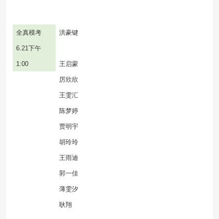
全真模考
洪豪键
6.21
下午
1:00
王启蒙
厉欣欣
王雯汇
陈梦婷
贾明宇
胡玲玲
王雨迪
郭一佳
薄雯汐
耿翔