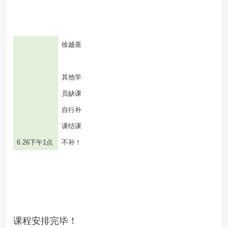
徐越蔷
其他学
员缺课
自行补
课结课
6.26
下午
1
点
不补！
课程安排完毕！