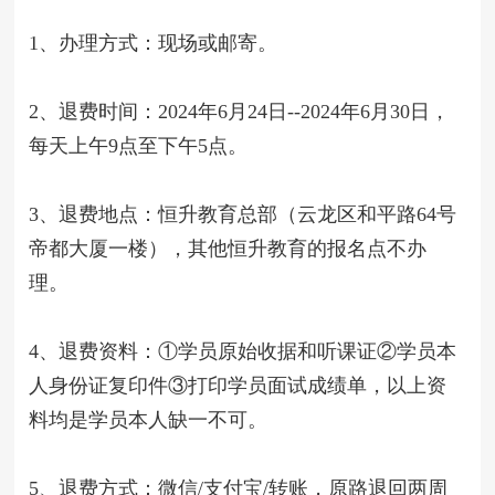
1、办理方式：现场或邮寄。
2、退费时间：202
4
年
6
月
24
日--202
4
年
6
月
30
日，
每
天
上午9点至下午5点。
3、退费地点：恒升教育总部（云龙区和平路64号
帝都大厦
一
楼），其他恒升教育的报名点不办
理。
4、退费资料：①学员原始收据和听课证②学员本
人身份证复印件
③
打印学员
面试
成绩单，以上资
料均是学员本人缺一不可。
5、退费方式：
微信/支付宝/
转账，
原路退回
两周