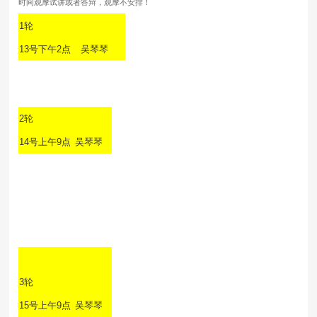
时间观摩试讲或者答辩，观摩不安排！
1
轮
13
号下午
2
点
吴琴琴
2轮
14号上午9点
吴琴琴
3轮
15号上午9点
吴琴琴