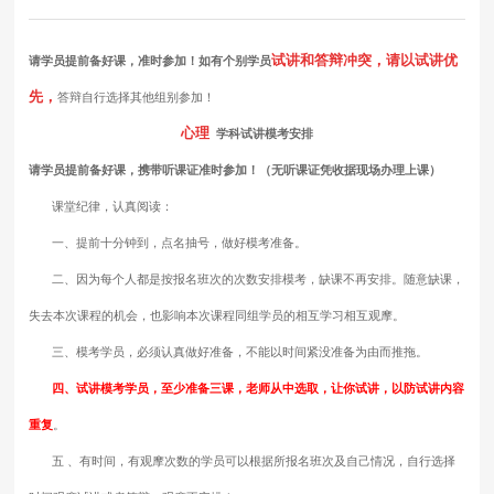
试讲和答辩冲突，请以试讲优
请学员提前备好课，准时参加！如有个别学员
先，
答辩自行选择其他组别参加！
心理
学科试讲模考安排
请学员提前备好课，携带听课证准时参加！（无听课证凭收据现场办理上课）
课堂纪律，认真阅读：
一、提前十分钟到，点名抽号，做好模考准备。
二、因为每个人都是按报名班次的次数安排模考，缺课不再安排。随意缺课，
失去本次课程的机会，也影响本次课程同组学员的相互学习相互观摩。
三、模考学员，必须认真做好准备，不能以时间紧没准备为由而推拖。
四、试讲模考学员，至少准备三课，老师从中选取，让你试讲，以防试讲内容
重复
。
五 、有时间，有观摩次数的学员可以根据所报名班次及自己情况，自行选择