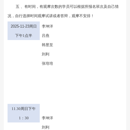
五 、有时间，有观摩次数的学员可以根据所报名班次及自己情
况，自行选择时间观摩试讲或者答辩，观摩不安排！
2025-11-23
周日
李坤洋
下午
1点半
吕燕
韩昱至
刘利
张培培
11.30周日下午
1：30
李坤洋
刘利