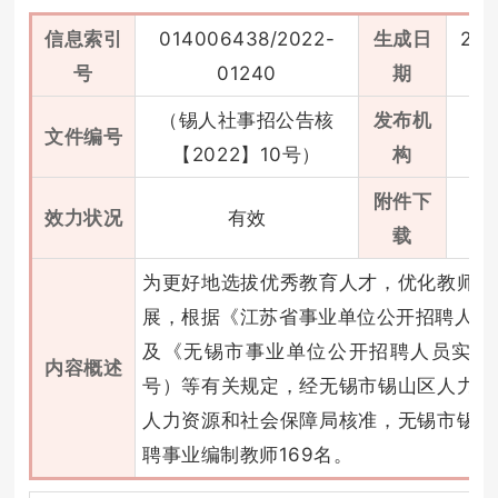
信息索引
014006438/2022-
生成日
202
号
01240
期
（锡人社事招公告核
发布机
文件编号
【2022】10号）
构
附件下
效力状况
有效
载
为更好地选拔优秀教育人才，优化教师队
展，根据《江苏省事业单位公开招聘人员办
及《无锡市事业单位公开招聘人员实施办
内容概述
号）等有关规定，经无锡市锡山区人力资
人力资源和社会保障局核准，无锡市锡山
聘事业编制教师169名。