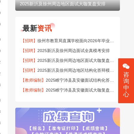
9
2025新沂及徐州周边地区面试大咖复盘安排
20
9
9
最新
资讯
9
【招聘】
徐州市教育局直属学校面向2026年毕业生公开招聘151名教师公告
【招聘】
2025新沂及徐州周边面试全真模考安排
9
【招聘】
2025新沂及徐州周边地区面试大咖复盘安排
2
【招聘】
2025新沂及徐州周边地区结构化答辩模考安排
咨
2
【教师编制】
2025睢宁沛县及安徽面试结构化答辩模考安排
询
8
中
【教师编制】
2025睢宁沛县及安徽面试大咖复盘安排
心
8
8
8