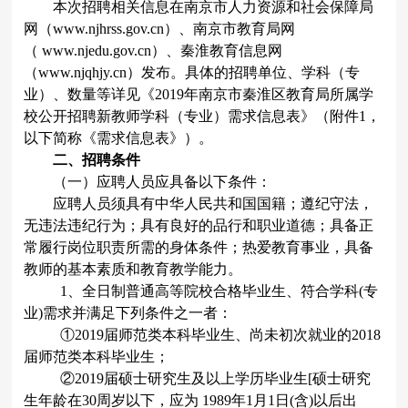
本次招聘相关信息在南京市人力资源和社会保障局
网（
www.njhrss.gov.cn
）、南京市教育局网
（
www.njedu.gov.cn
）、秦淮教育信息网
（
www.njqhjy.cn
）发布。具体的招聘单位、学科（专
业）、数量等详见《
2019
年南京市秦淮区教育局所属学
校公开招聘新教师学科（专业）需求信息表》（附件
1
，
以下简称《需求信息表》）。
二、招聘条件
（一）应聘人员应具备以下条件：
应聘人员须具有中华人民共和国国籍；遵纪守法，
无违法违纪行为；具有良好的品行和职业道德；具备正
常履行岗位职责所需的身体条件；热爱教育事业，具备
教师的基本素质和教育教学能力。
1
、全日制普通高等院校合格毕业生、符合学科
(
专
业
)
需求并满足下列条件之一者：
①
2019
届师范类本科毕业生、尚未初次就业的
2018
届师范类本科毕业生；
②
2019
届硕士研究生及以上学历毕业生
[
硕士研究
生年龄在
30
周岁以下，应为
1989
年
1
月
1
日
(
含
)
以后出