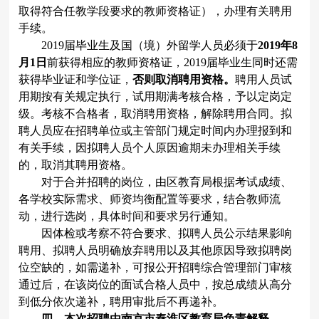
取得符合任教学段要求的教师资格证），办理有关聘用
手续。
2019
届毕业生及国（境）外留学人员必须于
2019
年
8
月
1
日
前获得相应的教师资格证，
2019
届毕业生同时还需
获得毕业证和学位证，
否则取消聘用资格。
聘用人员试
用期按有关规定执行，试用期满考核合格，予以定岗定
级。考核不合格者，取消聘用资格，解除聘用合同。拟
聘人员应在招聘单位或主管部门规定时间内办理报到和
有关手续，因拟聘人员个人原因逾期未办理相关手续
的，取消其聘用资格。
对于合并招聘的岗位，由区教育局根据考试成绩、
各学校实际需求、师资均衡配置等要求，结合教师流
动，进行选岗，具体时间和要求另行通知。
因体检或考察不符合要求、拟聘人员公示结果影响
聘用、拟聘人员明确放弃聘用以及其他原因导致拟聘岗
位空缺的，如需递补，可报公开招聘综合管理部门审核
通过后，在该岗位的面试合格人员中，按总成绩从高分
到低分依次递补，聘用审批后不再递补。
四、本次招聘由南京市秦淮区教育局负责解释。