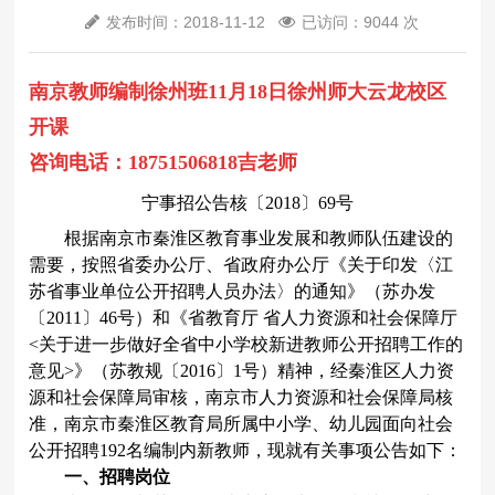
发布时间：2018-11-12
已访问：9044 次
南京教师编制徐州班11月18日徐州师大云龙校区
开课
咨询电话：18751506818吉老师
宁事招公告核〔
2018
〕
69
号
根据南京市秦淮区教育事业发展和教师队伍建设的
需要，按照省委办公厅、省政府办公厅《关于印发〈江
苏省事业单位公开招聘人员办法〉的通知》（苏办发
〔
2011
〕
46
号）和《省教育厅 省人力资源和社会保障厅
<
关于进一步做好全省中小学校新进教师公开招聘工作的
意见
>
》（苏教规〔
2016
〕
1
号）精神，经秦淮区人力资
源和社会保障局审核，南京市人力资源和社会保障局核
准，南京市秦淮区教育局所属中小学、幼儿园面向社会
公开招聘
192
名编制内新教师，现就有关事项公告如下：
一、招聘岗位