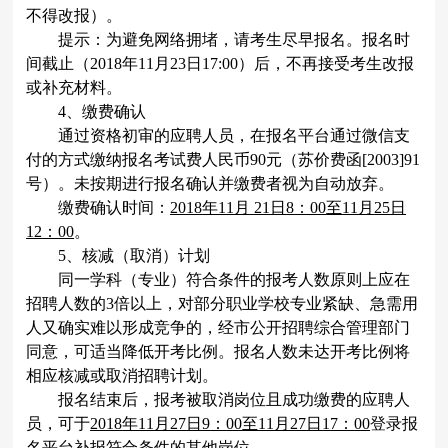
不得改报）。
提示：为避免网络拥堵，请考生尽早报名。报名时
间截止（
2018
年
11
月
23
日
17:00
）后，不再接受考生改报
或补充材料。
4
、缴费确认
通过资格初审的应聘人员，在报名平台通过微信支
付的方式缴纳报名考试费人民币
90
元（苏价费函
[2003]91
号）。未按期进行报名确认并缴费者视为自动放弃。
缴费确认时间：
2018
年
11
月
21
日
8
：
00
至
11
月
25
日
12
：
00
。
5
、核减（取消）计划
同一学科（专业）符合条件的报考人数原则上应在
招聘人数的
3
倍以上，对部分职业学校专业紧缺、急需用
人又确实难以形成竞争的，经市公开招聘综合管理部门
同意，可适当降低开考比例。报名人数未达开考比例将
相应核减或取消招聘计划。
报名结束后，报考被取消岗位且成功缴费的应聘人
员，可于
2018
年
11
月
27
日
9
：
00
至
11
月
27
日
17
：
00
登录报
名平台补报符合条件的其他岗位。