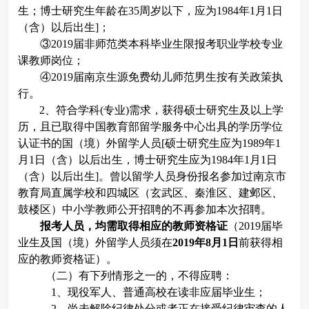
生；博士研究生年龄在
35
周岁以下，应为
1984
年
1
月
1
日
（含）以后出生
]
；
③
2019
届非师范类本科毕业生限报考职业学校专业
课教师岗位；
④
2019
届南京生源免费幼儿师范男生按有关政策执
行。
2
、符合学科
(
专业
)
需求，获得硕士研究生及以上学
历，且已取得中国教育部留学服务中心出具的学历学位
认证书的国（境）外留学人员
[
硕士研究生应为
1989
年
1
月
1
日（含）以后出生，博士研究生应为
1984
年
1
月
1
日
（含）以后出生
]
。曾以留学人员身份报名参加过南京市
教育局直属学校和四城区（玄武区、秦淮区、建邺区、
鼓楼区）中小学教师公开招聘的不再参加本次招聘。
报考人员，均需取得相应的教师资格证
（
2019
届毕
业生及国（境）外留学人员须在
2019
年
8
月
1
日
前获得相
应的教师资格证）。
（二）有下列情形之一的，不得应聘：
1
、现役军人、普通高校在读非应届毕业生；
2
、尚未解除纪律处分或者正在接受纪律审查的人