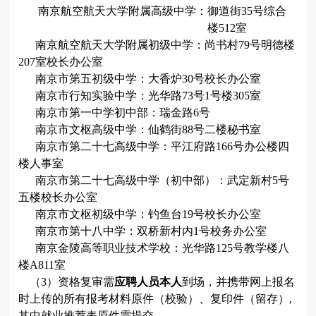
南京航空航天大学附属高级中学：御道街
35
号综合
楼
512
室
南京航空航天大学附属初级中学：尚书村
79
号明德楼
207
室校长办公室
南京市第五初级中学：大香炉
30
号校长办公室
南京市行知实验中学：光华路
73
号
1
号楼
305
室
南京市第一中学初中部：瑞金路
6
号
南京市文枢高级中学：仙鹤街
88
号二楼秘书室
南京市第二十七高级中学：平江府路
166
号办公楼四
楼人事室
南京市第二十七高级中学（初中部）：武定新村
5
号
五楼校长办公室
南京市文枢初级中学：钓鱼台
19
号校长办公室
南京市第十八中学：双桥新村内
1
号校务办公室
南京金陵高等职业技术学校：光华路
125
号教学楼八
楼
A811
室
（
3
）资格复审需
应聘人员本人
到场，并携带网上报名
时上传的所有报考材料原件（校验）、复印件（留存）
,
其中就业推荐表原件需提交。