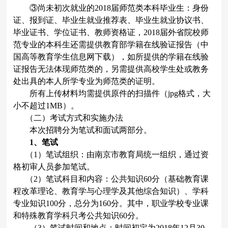
③尚未初次就业的
2018
届师范类本科毕业生：身份
证、报到证、毕业生就业推荐表、毕业生就业协议书、
毕业证书、学位证书、教师资格证，
2018
届外省院校师
范专业的本科生还需提供教育部学籍在线验证报告（中
国高等教育学生信息网下载），如所提供的学籍在线验
证报告无法体现师范类的，另需提供高校学生处或教务
处出具的本人所学专业为师范类的证明。
所有上传材料均需提供原件的扫描件（
jpg
格式，大
小不超过
1MB
）。
（二）考试方式和实施办法
本次招聘分为笔试和面试两部分。
1
、笔试
（
1
）笔试组织：由南京市教育局统一组织，通过资
格初审人员参加笔试。
（
2
）笔试科目和内容：公共知识
60
分（基础教育课
程改革理论、教育学与心理学及其他综合知识）、学科
专业知识
100
分，总分为
160
分。其中，职业学校专业课
和特殊教育学科只考公共知识
60
分。
（
3
）笔试时间和地点：时间初定为
2018
年
12
月
30