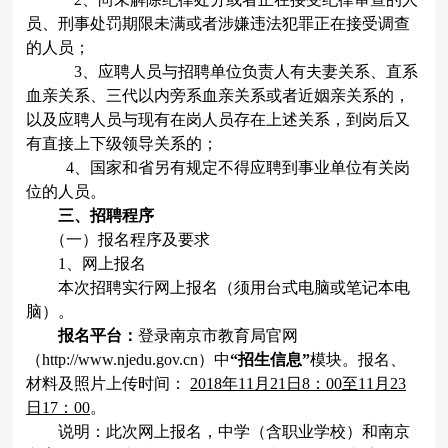
员、刑事处罚期限未满或者涉嫌违法犯罪正在接受调查
的人员；
3
、应聘人员与招聘单位负责人有夫妻关系、直系
血亲关系、三代以内旁系血亲关系或者近姻亲关系的，
以及应聘人员与现有在岗人员存在上述关系，到岗后又
有直接上下级领导关系的；
4
、国家和省另有规定不得应聘到事业单位有关岗
位的人员。
三、招聘程序
（一）报名程序及要求
1
、网上报名
本次招聘实行网上报名（须用台式电脑或笔记本电
脑）。
报名平台：
登录南京市教育局官网
（
http://www.njedu.gov.cn
）中
“招生信息”
模块。报名、
材料及照片上传时间：
2018
年11
月21
日
8
：
00
至
11
月
23
日
17
：
00
。
说明：此次网上报名，中学（含职业学校）和南京