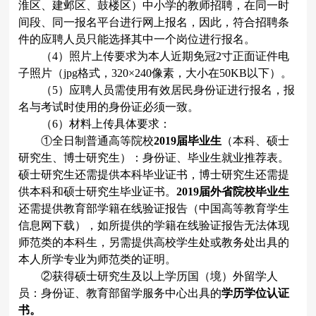
淮区、建邺区、鼓楼区）中小学的教师招聘，在同一时
间段、同一报名平台进行网上报名，因此，符合招聘条
件的应聘人员只能选择其中一个岗位进行报名。
（
4
）照片上传要求为本人近期免冠
2
寸正面证件电
子照片（
jpg
格式，
320
×
240
像素，大小在
50KB
以下）。
（
5
）应聘人员需使用有效居民身份证进行报名，报
名与考试时使用的身份证必须一致。
（
6
）材料上传具体要求：
①全日制普通高等院校
2019
届毕业生
（本科、硕士
研究生、博士研究生）：身份证、毕业生就业推荐表。
硕士研究生还需提供本科毕业证书，博士研究生还需提
供本科和硕士研究生毕业证书。
2019
届外省院校毕业生
还需提供教育部学籍在线验证报告（中国高等教育学生
信息网下载），如所提供的学籍在线验证报告无法体现
师范类的本科生，另需提供高校学生处或教务处出具的
本人所学专业为师范类的证明。
②获得硕士研究生及以上学历国（境）外留学人
员：身份证、教育部留学服务中心出具的
学历学位认证
书。