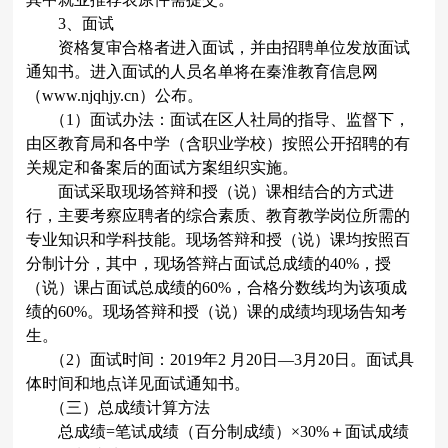
3
、面试
资格复审合格者进入面试，并由招聘单位发放面试
通知书。进入面试的人员名单将在秦淮教育信息网
（
www.njqhjy.cn
）公布。
（
1
）面试办法：面试在区人社局的指导、监督下，
由区教育局和各中学（含职业学校）按照公开招聘的有
关规定和备案后的面试方案组织实施。
面试采取现场答辩和授（说）课相结合的方式进
行，主要考察应聘者的综合素质、教育教学岗位所需的
专业知识和学科技能。现场答辩和授（说）课均按照百
分制计分，其中，现场答辩占面试总成绩的
40%
，授
（说）课占面试总成绩的
60%
，合格分数线均为该项成
绩的
60%
。现场答辩和授（说）课的成绩均现场告知考
生。
（
2
）面试时间：
2019
年
2
月
20
日
—3
月20
日
。面试具
体时间和地点详见面试通知书。
（三）总成绩计算方法
总成绩
=
笔试成绩（百分制成绩）×
30%
＋面试成绩