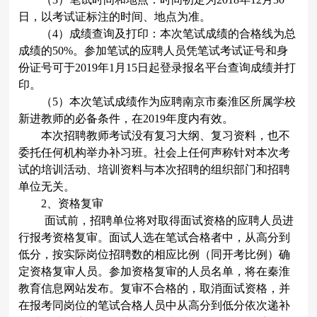
日，以考试证标注的时间、地点为准。
（
4
）成绩查询及打印：本次笔试成绩的合格线为总
成绩的
50%
。参加笔试的应聘人员凭笔试考试证号和身
份证号可于
2019
年
1
月
15
日起登录报名平台查询成绩并打
印。
（
5
）本次笔试成绩作为应聘南京市秦淮区所属学校
新进教师的必备条件，在
2019
年度内有效。
本次招聘教师考试没有复习大纲、复习资料，也不
委托任何机构举办补习班。社会上任何声称针对本次考
试的培训活动、培训资料与本次招聘的组织部门和招聘
单位无关。
2
、资格复审
面试前，招聘单位将对取得面试资格的应聘人员进
行报考资格复审。面试人选在笔试合格者中，从高分到
低分，按实际岗位招聘数的相应比例（同开考比例）确
定资格复审人员。参加资格复审的人员名单，将在秦淮
教育信息网站发布。复审不合格的，取消面试资格，并
在报考同岗位的笔试合格人员中从高分到低分依次递补