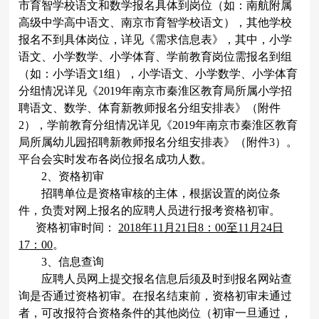
市育智学校语文和数学报名具体到岗位（如：南航附属
高级中学高中语文、南京市育智学校语文），其他学校
报名不到具体岗位，详见《需求信息表》，其中，小学
语文、小学数学、小学体育、学前教育岗位需报名到组
（如：小学语文
1
组），小学语文、小学数学、小学体育
分组情况详见《
2019
年南京市秦淮区教育局所属小学招
聘语文、数学、体育新教师报名分组安排表》（附件
2
），学前教育分组情况详见《
2019
年南京市秦淮区教育
局所属幼儿园招聘新教师报名分组安排表》（附件
3
）。
平台会实时发布各岗位报名成功人数。
2
、资格初审
招聘单位是资格审核的主体，根据设置的岗位条
件，负责对网上报名的应聘人员进行报考资格初审。
资格初审时间：
2018
年
11
月
21
日
8
：
00
至
11
月
24
日
17
：
00
。
3
、信息查询
应聘人员网上提交报名信息后须及时到报名网站查
询是否通过资格初审。在报名结束前，资格初审未通过
者，可改报符合资格条件的其他岗位（初审一旦通过，