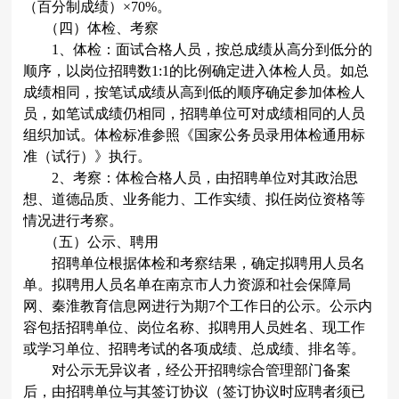
（百分制成绩）×
70%
。
（四）体检、考察
1
、体检：面试合格人员，按总成绩从高分到低分的
顺序，以岗位招聘数
1:1
的比例确定进入体检人员。如总
成绩相同，按笔试成绩从高到低的顺序确定参加体检人
员，如笔试成绩仍相同，招聘单位可对成绩相同的人员
组织加试。体检标准参照《国家公务员录用体检通用标
准（试行）》执行。
2
、考察：体检合格人员，由招聘单位对其政治思
想、道德品质、业务能力、工作实绩、拟任岗位资格等
情况进行考察。
（五）公示、聘用
招聘单位根据体检和考察结果，确定拟聘用人员名
单。拟聘用人员名单在南京市人力资源和社会保障局
网、秦淮教育信息网进行为期
7
个工作日的公示。公示内
容包括招聘单位、岗位名称、拟聘用人员姓名、现工作
或学习单位、招聘考试的各项成绩、总成绩、排名等。
对公示无异议者，经公开招聘综合管理部门备案
后，由招聘单位与其签订协议（签订协议时应聘者须已