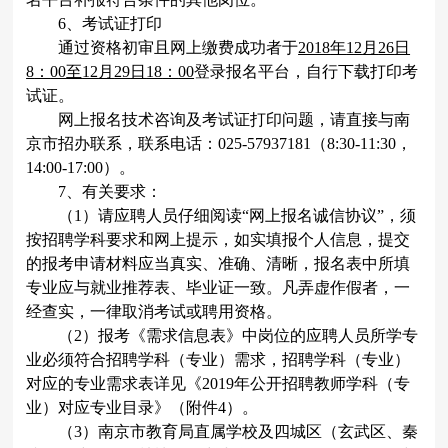
6
、考试证打印
通过资格初审且网上缴费成功者于
2018
年
12
月
26
日
8
：
00
至
12
月
29
日
18
：
00
登录报名平台，自行下载打印考
试证。
网上报名技术咨询及考试证打印问题，请直接与南
京市招办联系，联系电话：
025-57937181
（
8:30-11:30
，
14:00-17:00
）。
7
、有关要求：
（
1
）请应聘人员仔细阅读“网上报名诚信协议”，须
按招聘学科要求和网上提示，如实填报个人信息，提交
的报考申请材料应当真实、准确、清晰，报名表中所填
专业应与就业推荐表、毕业证一致。凡弄虚作假者，一
经查实，一律取消考试或聘用资格。
（
2
）报考《需求信息表》中岗位的应聘人员所学专
业必须符合招聘学科（专业）需求，招聘学科（专业）
对应的专业需求表详见《
2019
年公开招聘教师学科（专
业）对应专业目录》（附件
4
）。
（
3
）南京市教育局直属学校及四城区（玄武区、秦