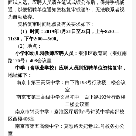
面试人选。应聘人员请在笔试成绩公布后，保持手机畅
通，以便招聘单位通知资格复审或递补，无法联系者视
为自动放弃。
资格复审时间地点及有关要求如下：
（
1
）时间：
2019
年
1
月
21
日至
22
日，上午
8:30—
11:30
，下午
2:00—5:00
。
（
2
）地点：
小学和幼儿园教师应聘人员：
秦淮区教育局（秦虹南
路
176
号）
408
会议室
中学（含职业学校）应聘人员到招聘单位资格复审，
地址如下：
南京市第三高级中学：白下路
193
号行政楼二楼会议
室
南京市第三高级中学文昌初中：白下路
193
号行政楼
二楼会议室
南京市钟英中学：秦淮区厅后街
5
号钟英中学南部校
区西楼
406
室
南京市第五高级中学：莫愁路天妃巷
121
号校务办公
室