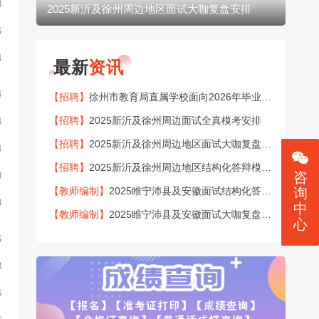
8
2025新沂及徐州周边地区面试大咖复盘安排
20
6
4
最新
资讯
4
【招聘】
徐州市教育局直属学校面向2026年毕业生公开招聘151名教师公告
【招聘】
2025新沂及徐州周边面试全真模考安排
4
【招聘】
2025新沂及徐州周边地区面试大咖复盘安排
4
【招聘】
2025新沂及徐州周边地区结构化答辩模考安排
咨
3
【教师编制】
2025睢宁沛县及安徽面试结构化答辩模考安排
询
3
中
【教师编制】
2025睢宁沛县及安徽面试大咖复盘安排
心
6
8
6