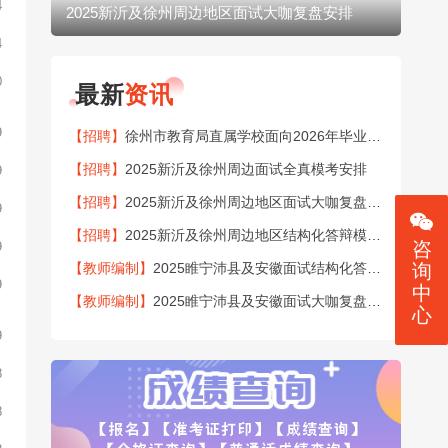
4
2025新沂及徐州周边地区面试大咖复盘安排
20
4
0
最新
资讯
9
【招聘】
徐州市教育局直属学校面向2026年毕业生公开招聘151名教师公告
【招聘】
2025新沂及徐州周边面试全真模考安排
9
【招聘】
2025新沂及徐州周边地区面试大咖复盘安排
9
【招聘】
2025新沂及徐州周边地区结构化答辩模考安排
咨
9
【教师编制】
2025睢宁沛县及安徽面试结构化答辩模考安排
询
9
中
【教师编制】
2025睢宁沛县及安徽面试大咖复盘安排
心
9
8
8