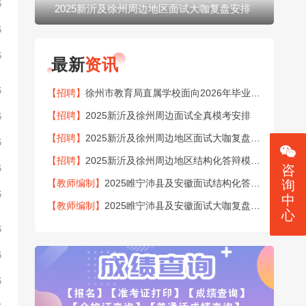
6
2025新沂及徐州周边地区面试大咖复盘安排
20
6
6
最新
资讯
6
【招聘】
徐州市教育局直属学校面向2026年毕业生公开招聘151名教师公告
【招聘】
2025新沂及徐州周边面试全真模考安排
6
【招聘】
2025新沂及徐州周边地区面试大咖复盘安排
6
【招聘】
2025新沂及徐州周边地区结构化答辩模考安排
咨
6
【教师编制】
2025睢宁沛县及安徽面试结构化答辩模考安排
询
6
中
【教师编制】
2025睢宁沛县及安徽面试大咖复盘安排
心
6
6
6